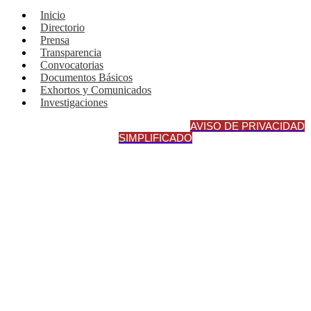
Inicio
Directorio
Prensa
Transparencia
Convocatorias
Documentos Básicos
Exhortos y Comunicados
Investigaciones
AVISO DE PRIVACIDAD INTEGRA
L
AVISO DE PRIVACIDAD
SIMPLIFICADO