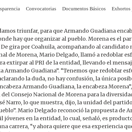
sparencia
Convocatorias
Documentos Básicos
Exhortos
damos triunfar, para que Armando Guadiana encab
nde hay que organizar al pueblo. Morena es el par
s. De gira por Coahuila, acompañando al candidato 
al de Morena, Mario Delgado, llamó a redoblar esf
extirpar al PRI de la entidad, llevando el mensaj
eza Armando Guadiana”. “Tenemos que redoblar esf
clarando la duda, no hay confusión, la única posib
 encabeza Armando Guadiana, la encabeza Morena”, a
ia del Consejo Nacional de Morena para la diversid
osé Narro, lo que muestra, dijo, la unidad del parti
pueblo”. Mario Delgado reconoció la propuesta de
 jóvenes en la entidad, lo cual, señaló, es produc
a carrera, “y ahora quiere que esa experiencia qu