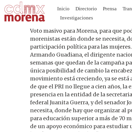
Inicio
Directorio
Prensa
Tran
Investigaciones
Voto masivo para Morena, para que po
morenistas están donde se necesita, do
participación política para las mujere
Armando Guadiana, el dirigente nacion
semanas que quedan de la campaña para 
única posibilidad de cambio la encab
movimiento está creciendo, ya se está a
de que el PRI no llegue a cien años, la
presencia en la entidad de la secretar
federal Juanita Guerra, y del senador J
necesita, donde hay que organizar al 
para educación superior a más de 70 mil
de un apoyo económico para estudiar un