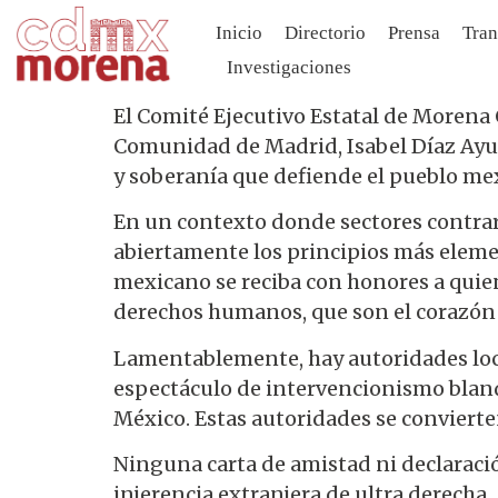
Inicio
Directorio
Prensa
Tran
Investigaciones
El Comité Ejecutivo Estatal de Morena 
Comunidad de Madrid, Isabel Díaz Ayuso
y soberanía que defiende el pueblo me
En un contexto donde sectores contrari
abiertamente los principios más elemen
mexicano se reciba con honores a quie
derechos humanos, que son el corazón y
Lamentablemente, hay autoridades local
espectáculo de intervencionismo bland
México. Estas autoridades se conviert
Ninguna carta de amistad ni declaració
injerencia extranjera de ultra derecha.