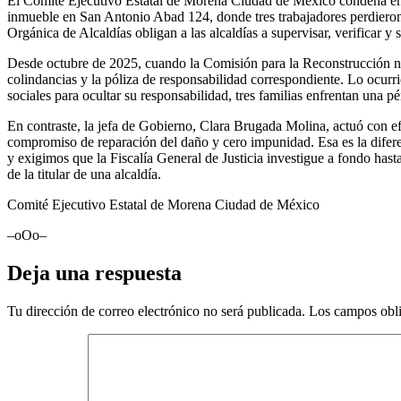
El Comité Ejecutivo Estatal de Morena Ciudad de México condena enér
inmueble en San Antonio Abad 124, donde tres trabajadores perdieron la
Orgánica de Alcaldías obligan a las alcaldías a supervisar, verificar y
Desde octubre de 2025, cuando la Comisión para la Reconstrucción notif
colindancias y la póliza de responsabilidad correspondiente. Lo ocurr
sociales para ocultar su responsabilidad, tres familias enfrentan una pé
En contraste, la jefa de Gobierno, Clara Brugada Molina, actuó con ef
compromiso de reparación del daño y cero impunidad. Esa es la difer
y exigimos que la Fiscalía General de Justicia investigue a fondo hast
de la titular de una alcaldía.
Comité Ejecutivo Estatal de Morena Ciudad de México
–oOo–
Deja una respuesta
Tu dirección de correo electrónico no será publicada.
Los campos obli