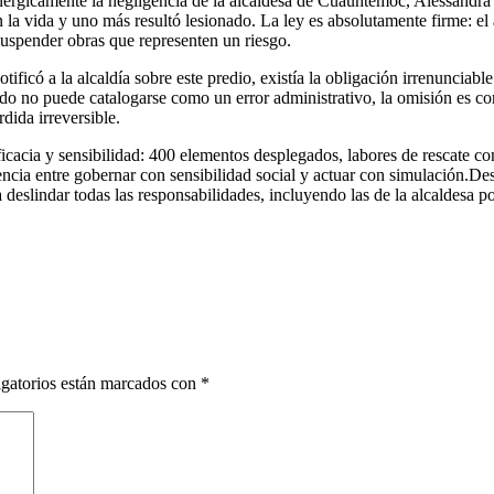
gicamente la negligencia de la alcaldesa de Cuauhtémoc, Alessandra R
 vida y uno más resultó lesionado. La ley es absolutamente firme: el ar
 suspender obras que representen un riesgo.
icó a la alcaldía sobre este predio, existía la obligación irrenunciable
ido no puede catalogarse como un error administrativo, la omisión es co
rdida irreversible.
icacia y sensibilidad: 400 elementos desplegados, labores de rescate co
encia entre gobernar con sensibilidad social y actuar con simulación.
a deslindar todas las responsabilidades, incluyendo las de la alcaldesa p
gatorios están marcados con
*