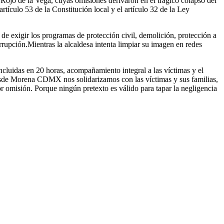
ojo de la Vega, cuyas omisiones derivaron en el trágico colapso del
tículo 53 de la Constitución local y el artículo 32 de la Ley
 de exigir los programas de protección civil, demolición, protección a
rrupción.Mientras la alcaldesa intenta limpiar su imagen en redes
ncluidas en 20 horas, acompañamiento integral a las víctimas y el
Desde Morena CDMX nos solidarizamos con las víctimas y sus familias,
or omisión. Porque ningún pretexto es válido para tapar la negligencia