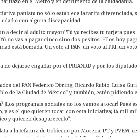
l tarifazo en el Metro y en detrimento de la ciudadanía.
iativa panista no sólo establece la tarifa diferenciada
ra edad o con alguna discapacidad.
n a decir al adulto mayor? Tú ya recibes tu tarjeta pues d
Tú no vas a pagar cinco sino dos pesitos. Ellos hoy paga
idad está borrada. Un voto al PAN, un voto al PRI, un vot
a no dejarse engañar por el PRIANRD y por los diputado
dos del PAN Federico Döring, Ricardo Rubio, Luisa Guti
o de la Ciudad de México” y, también, estén pidiendo e
a? ¡Los programas sociales no los vamos a tocar! Pues 
, y es el que quieren tocar con esta iniciativa; 14 mil mi
co y quieren desaparecerlo”.
ata a la Jefatura de Gobierno por Morena, PT y PVEM, r