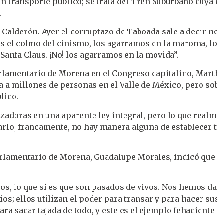
 transporte público; se trata del Tren Suburbano cuya 
.
 Calderón. Ayer el corruptazo de Taboada sale a decir no -
s el colmo del cinismo, los agarramos en la maroma, l
Santa Claus. ¡No! los agarramos en la movida”.
rlamentario de Morena en el Congreso capitalino, Martha
ía a millones de personas en el Valle de México, pero sob
lico.
izadoras en una aparente ley integral, pero lo que realm
lo, francamente, no hay manera alguna de establecer ta
rlamentario de Morena, Guadalupe Morales, indicó que e
s, lo que sí es que son pasados de vivos. Nos hemos da
os; ellos utilizan el poder para transar y para hacer su
ra sacar tajada de todo, y este es el ejemplo fehacient