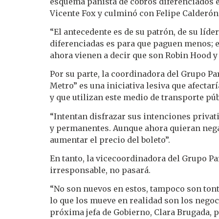
esquema panista de cobros diferenciados en
Vicente Fox y culminó con Felipe Calderón
“El antecedente es de su patrón, de su líder
diferenciadas es para que paguen menos; e
ahora vienen a decir que son Robin Hood y 
Por su parte, la coordinadora del Grupo Pa
Metro” es una iniciativa lesiva que afectar
y que utilizan este medio de transporte púb
“Intentan disfrazar sus intenciones privat
y permanentes. Aunque ahora quieran negar
aumentar el precio del boleto”.
En tanto, la vicecoordinadora del Grupo Pa
irresponsable, no pasará.
“No son nuevos en estos, tampoco son tonto
lo que los mueve en realidad son los negoci
próxima jefa de Gobierno, Clara Brugada, pa