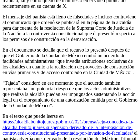
realidad, tal y como quedó de manifiesto en el video publicado
recientemente en su cuenta de X.
El mensaje del panista está lleno de falsedades e incluso contraviene
al comunicado que ordenó se publicará en la página de la alcaldía
para dar cuenta de la resolución de la Suprema Corte de Justicia de
la Nación a la controversia constitucional que él presentó respecto a
los permisos de construcción en la demarcación.
En el documento se detalla que el recurso lo presentó después de
que el Gobierno de la Ciudad de México emitió un acuerdo de
facilidades administrativas “que invadía atribuciones exclusivas de
los alcaldes en cuanto a la realización de proyectos de construcción
en vías primarias y de acceso controlado en la Ciudad de México”.
“Tajada” consideró en ese momento que el acuerdo también
representaba “un potencial riesgo de que los actos administrativos
que realiza la alcaldía puedan ser impugnados sustentando la acción
legal en el otorgamiento de una autorización emitida por el Gobierno
de la Ciudad de México”.
En el texto que puede leerse en
https://alcaldiabenitojuarez.gob.mx/2021/prensa/scjn-concede-a-la-
alcaldia-benito-juarez-suspension-derivado-de-la-interposicion-de-
controversia-constitucional-presentada-por-invasion-de-facultades/
el
panista advertía que, derivado de la resolución del Máximo Tribunal