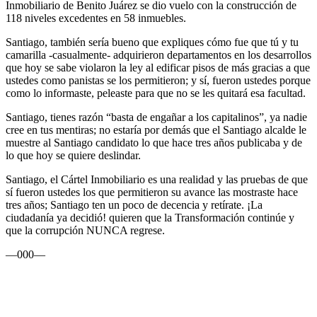
Inmobiliario de Benito Juárez se dio vuelo con la construcción de
118 niveles excedentes en 58 inmuebles.
Santiago, también sería bueno que expliques cómo fue que tú y tu
camarilla -casualmente- adquirieron departamentos en los desarrollos
que hoy se sabe violaron la ley al edificar pisos de más gracias a que
ustedes como panistas se los permitieron; y sí, fueron ustedes porque
como lo informaste, peleaste para que no se les quitará esa facultad.
Santiago, tienes razón “basta de engañar a los capitalinos”, ya nadie
cree en tus mentiras; no estaría por demás que el Santiago alcalde le
muestre al Santiago candidato lo que hace tres años publicaba y de
lo que hoy se quiere deslindar.
Santiago, el Cártel Inmobiliario es una realidad y las pruebas de que
sí fueron ustedes los que permitieron su avance las mostraste hace
tres años; Santiago ten un poco de decencia y retírate. ¡La
ciudadanía ya decidió! quieren que la Transformación continúe y
que la corrupción NUNCA regrese.
—000—