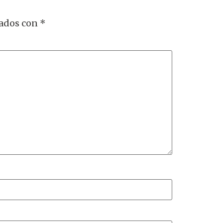
cados con
*