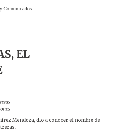
 y Comunicados
S, EL
E
reras
iones
amírez Mendoza, dio a conocer el nombre de
treras.