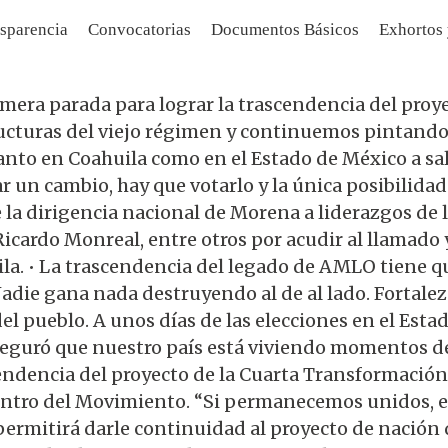
sparencia
Convocatorias
Documentos Básicos
Exhortos
primera parada para lograr la trascendencia del pro
cturas del viejo régimen y continuemos pintando e
nto en Coahuila como en el Estado de México a salir
 un cambio, hay que votarlo y la única posibilid
 la dirigencia nacional de Morena a liderazgos de
cardo Monreal, entre otros por acudir al llamado y
. • La trascendencia del legado de AMLO tiene que
. Nadie gana nada destruyendo al de al lado. Forta
l pueblo. A unos días de las elecciones en el Estad
eguró que nuestro país está viviendo momentos de
endencia del proyecto de la Cuarta Transformación en
entro del Movimiento. “Si permanecemos unidos, e
ermitirá darle continuidad al proyecto de nación 