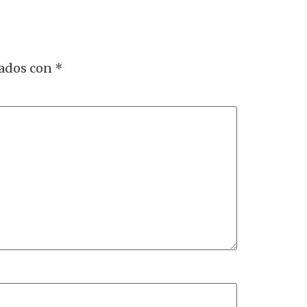
cados con
*