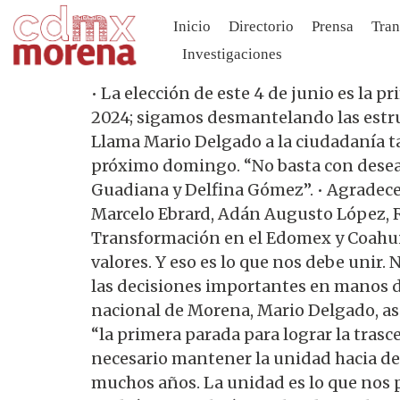
Inicio
Directorio
Prensa
Tran
Investigaciones
• La elección de este 4 de junio es la 
2024; sigamos desmantelando las estru
Llama Mario Delgado a la ciudadanía ta
próximo domingo. “No basta con desear
Guadiana y Delfina Gómez”. • Agradece
Marcelo Ebrard, Adán Augusto López, Ri
Transformación en el Edomex y Coahuila
valores. Y eso es lo que nos debe unir
las decisiones importantes en manos de
nacional de Morena, Mario Delgado, as
“la primera parada para lograr la trasc
necesario mantener la unidad hacia d
muchos años. La unidad es lo que nos p