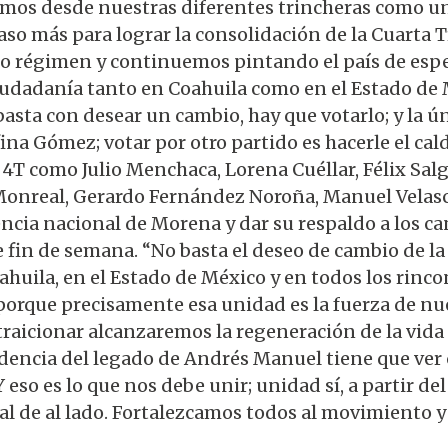
os desde nuestras diferentes trincheras como un 
so más para lograr la consolidación de la Cuarta
jo régimen y continuemos pintando el país de esper
ciudadanía tanto en Coahuila como en el Estado de M
sta con desear un cambio, hay que votarlo; y la ún
 Gómez; votar por otro partido es hacerle el caldo
 4T como Julio Menchaca, Lorena Cuéllar, Félix Sa
onreal, Gerardo Fernández Noroña, Manuel Velasco
igencia nacional de Morena y dar su respaldo a los 
 fin de semana. “No basta el deseo de cambio de la
huila, en el Estado de México y en todos los rincon
orque precisamente esa unidad es la fuerza de nue
traicionar alcanzaremos la regeneración de la vida 
dencia del legado de Andrés Manuel tiene que ver c
 eso es lo que nos debe unir; unidad sí, a partir del
al de al lado. Fortalezcamos todos al movimiento 