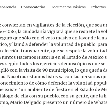
sparencia
Convocatorias
Documentos Básicos
Exhortos
conviertan en vigilantes de la elección, que sea u
1086, la ciudadanía vigilará que se respete la vo
guró que sólo con el voto masivo en favor de la m
co, y llamó a defender la voluntad de pueblo, para
 elección transparente, que se respete la voluntad 
ón Juntos Hacemos Historia en el Estado de México 
les según todos los ejercicios demoscópicos que se 
ió con la visita de 90 municipios, lo que queda d
s. Nosotros estamos listos ya con las personas que 
nocimiento de cómo defender la voluntad popular
ó que existe “un ambiente de fiesta en el Estado de 
iálogo de ella con su pueblo, con su gente, que la
imismo, Mario Delgado presentó un número de What