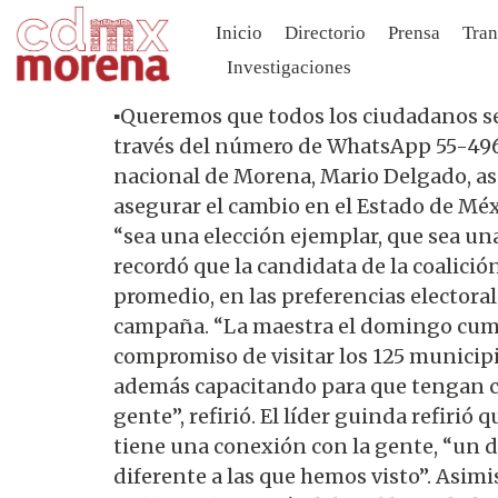
Inicio
Directorio
Prensa
Tran
Investigaciones
▪️Queremos que todos los ciudadanos se 
través del número de WhatsApp 55-4966-
nacional de Morena, Mario Delgado, ase
asegurar el cambio en el Estado de Méxi
“sea una elección ejemplar, que sea una
recordó que la candidata de la coalici
promedio, en las preferencias electora
campaña. “La maestra el domingo cumpl
compromiso de visitar los 125 municipio
además capacitando para que tengan co
gente”, refirió. El líder guinda refiri
tiene una conexión con la gente, “un d
diferente a las que hemos visto”. As