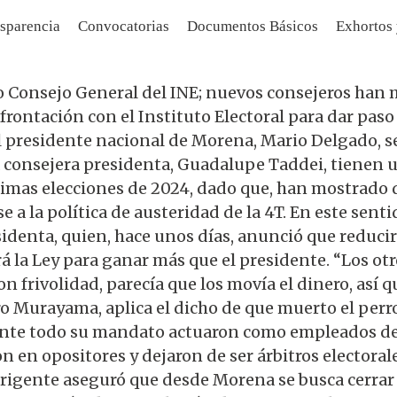
sparencia
Convocatorias
Documentos Básicos
Exhortos
 Consejo General del INE; nuevos consejeros han mos
rontación con el Instituto Electoral para dar paso
El presidente nacional de Morena, Mario Delgado, 
a consejera presidenta, Guadalupe Taddei, tienen u
imas elecciones de 2024, dado que, han mostrado de
se a la política de austeridad de la 4T. En este sen
sidenta, quien, hace unos días, anunció que reducirá
ará la Ley para ganar más que el presidente. “Los ot
 frivolidad, parecía que los movía el dinero, así q
ro Murayama, aplica el dicho de que muerto el perr
rante todo su mandato actuaron como empleados de
n en opositores y dejaron de ser árbitros electorale
rigente aseguró que desde Morena se busca cerrar 